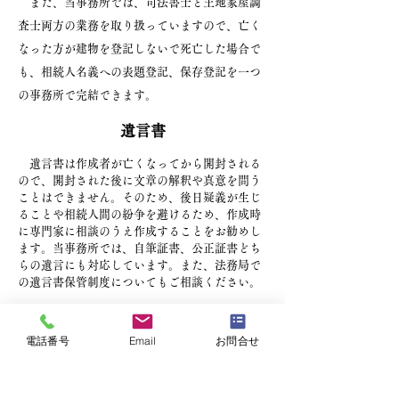
また、当事務所では、司法書士と土地家屋調
査士両方の業務を取り扱っていますので、亡く
なった方が建物を登記しないで死亡した場合で
も、相続人名義への表題登記、保存登記を一つ
の事務所で完結できます。
遺言書
遺言書は作成者が亡くなってから開封される
ので、開封された後に文章の解釈や真意を問う
ことはできません。そのため、後日疑義が生じ
ることや相続人間の紛争を避けるため、作成時
に専門家に相談のうえ作成することをお勧めし
ます。当事務所では、自筆証書、公正証書どち
らの遺言にも対応しています。また、法務局で
の遺言書保管制度についてもご相談ください。
電話番号
Email
お問合せ