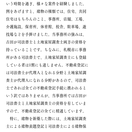
いう時期を過ぎ、様々な案件を経験しました。
例をあげますと、建物の種類では、住宅、共同
住宅はもちろんのこと、事務所、店舗、工場、
介護施設、保育所、体育館、校舎、駐車場、遊
技場などを手掛けました。当事務所の強みは、
古田が司法書士と土地家屋調査士両方の資格を
持っていることです。ちなみに、札幌市に事務
所がある司法書士で、土地家屋調査士にも登録
している者は1割にも達しません。不動産登記に
は司法書士が代理人となれる分野と土地家屋調
査士が代理人になれる分野があるので、司法書
士であれば全ての不動産登記手続に携われると
いう訳ではありませんが、当事務所では古田が
司法書士と土地家屋調査士の資格を有していま
すので、不動産登記の全てに精通しています。
特に、建物を新築した際には、土地家屋調査
士による建物表題登記と司法書士による建物保