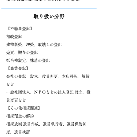
​取り扱い分野
【不動産登記】
相続登記
建物新築、増築、取壊しの登記
売買、贈与の登記
抵当権設定、抹消の登記
【商業登記】
会社の登記 設立、役員変更、本店移転、解散
など
一般社団法人、ＮＰＯなどの法人登記 設立、役
員変更など
【その他相続関連】
相続預金の解約
相続放棄 遺言作成、遺言執行者、遺言保管制
度、遺言検認