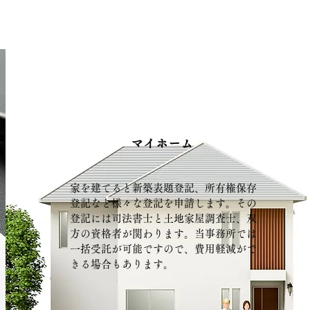
マイホーム
家を建てると新築表題登記、所有権保存
登記など様々な登記を申請します。その
登記には司法書士と土地家屋調査士、双
方の資格者が関わります。当事務所では
一括受託が可能ですので、費用軽減がで
きる場合もあります。