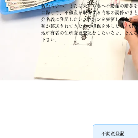
親から子へ、または夫から妻へ不動産の贈与
に際して、不動産を取得する内容の調停がま
分名義に登記したい。ローンを完済したらロ
類が郵送されてきたので担保を外したい。引
地所有者の住所変更登記をしたいなど、そん
下さい。
不動産登記