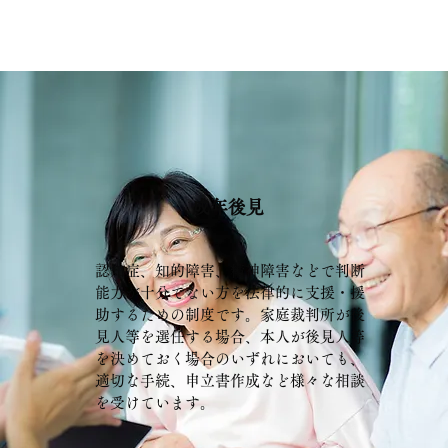
成年後見
認知症、知的障害、精神障害などで判断
能力が十分でない方を法律的に支援・援
助するための制度です。家庭裁判所が後
見人等を選任する場合、本人が後見人等
を決めておく場合のいずれにおいても、
適切な手続、申立書作成など様々な相談
を受けています。