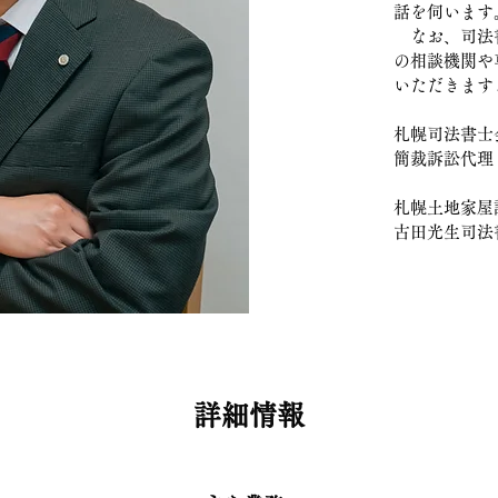
話を伺います
なお、司法書
の相談機関や
いただきます
札幌司法書士
簡裁訴訟代理
札幌土地家屋
古田光生司法
詳細情報