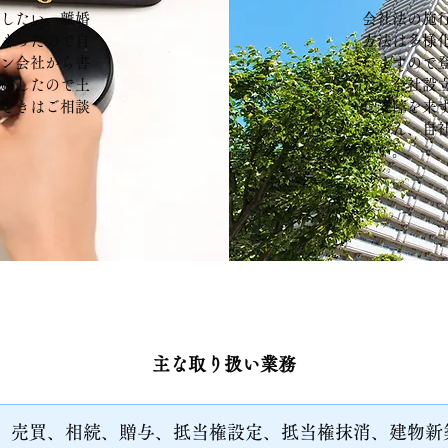
をしたい。離婚
会社法の施
とまったので自
方法は多様
ーン会社から書
いますので
っ越したので土
た、会社設
なときはご相談
に支障を来
ちろん、自
さい。
​主な取り扱い業務
売買、相続、贈与、抵当権設定、抵当権抹消、建物新